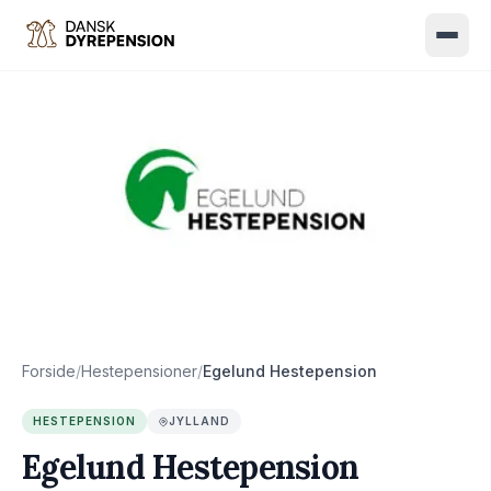
Hundepension
Kattepension
Hestepension
Om os
Kontakt
Forside
/
Hestepensioner
/
Egelund Hestepension
Find pension
HESTEPENSION
JYLLAND
Egelund Hestepension