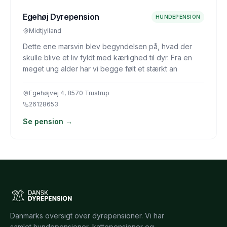
Egehøj Dyrepension
HUNDEPENSION
Midtjylland
Dette ene marsvin blev begyndelsen på, hvad der
skulle blive et liv fyldt med kærlighed til dyr. Fra en
meget ung alder har vi begge følt et stærkt an
Egehøjvej 4, 8570 Trustrup
26128653
Se pension →
Danmarks oversigt over dyrepensioner. Vi har
samlet hundepensioner, kattepensioner og