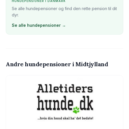
HUNDEPENSION
ER I DANMARK
Se alle
hundepension
er og find den rette pension til dit
dyr.
Se alle
hundepension
er →
Andre
hundepension
er
i Midtjylland