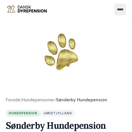
Hundepension
Kattepension
Hestepension
Om os
Kontakt
Forside
/
Hundepensioner
/
Sønderby Hundepension
Find pension
HUNDEPENSION
MIDTJYLLAND
Sønderby Hundepension