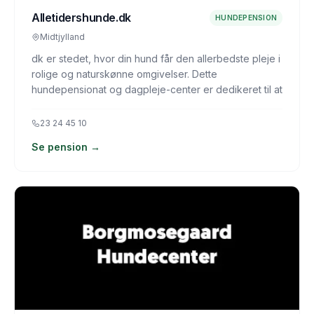
Alletidershunde.dk
HUNDEPENSION
Midtjylland
dk er stedet, hvor din hund får den allerbedste pleje i
rolige og naturskønne omgivelser. Dette
hundepensionat og dagpleje-center er dedikeret til at
23 24 45 10
Se pension →